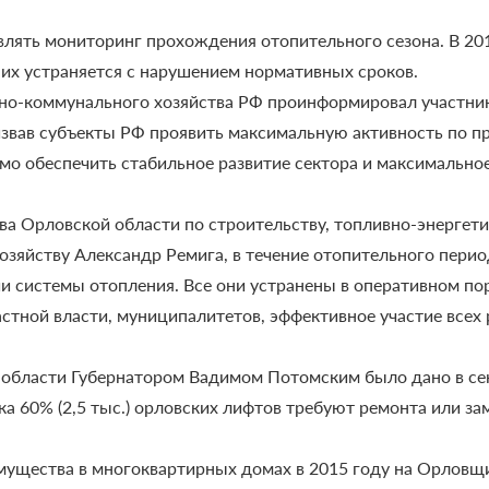
лять мониторинг прохождения отопительного сезона. В 20
 них устраняется с нарушением нормативных сроков.
но-коммунального хозяйства РФ проинформировал участни
ризвав субъекты РФ проявить максимальную активность по 
имо обеспечить стабильное развитие сектора и максимально
а Орловской области по строительству, топливно-энергет
зяйству Александр Ремига, в течение отопительного перио
и системы отопления. Все они устранены в оперативном по
стной власти, муниципалитетов, эффективное участие все
 области Губернатором Вадимом Потомским было дано в сен
ка 60% (2,5 тыс.) орловских лифтов требуют ремонта или з
ущества в многоквартирных домах в 2015 году на Орловщи