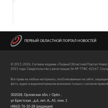
ПЕРВЫЙ ОБЛАСТНОЙ ПОРТАЛ НОВОСТЕЙ
© 2011-2026, Сетевое издание «Первый Областной Портал Новосте
2015 года. Свидетельство о регистрации Эл № 77ФС-62167. Соучр
Все права на любые материалы, опубликованные на сайте, защищен
фото, аудио и видеоматериалов возможно только с согласия правоо
302028, Орловская обл, г Орёл ,
ул Брестская , д.6, лит. А., А1, пом. 1
(4862) 76-10-28
(редакция)