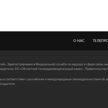
О НАС
ТЕЛЕПР
й». Зарегистрировано в Федеральной службе по надзору в сфере связи, 
едители: АО «Областной телерадиовещательный канал», Правительство Ор
ы в соответствии с российским и международным законодательством об ав
бладателя.