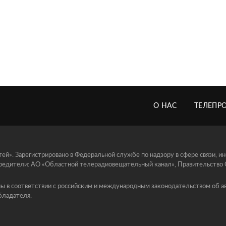
О НАС
ТЕЛЕПР
й». Зарегистрировано в Федеральной службе по надзору в сфере связи, 
едители: АО «Областной телерадиовещательный канал», Правительство Ор
ы в соответствии с российским и международным законодательством об ав
бладателя.