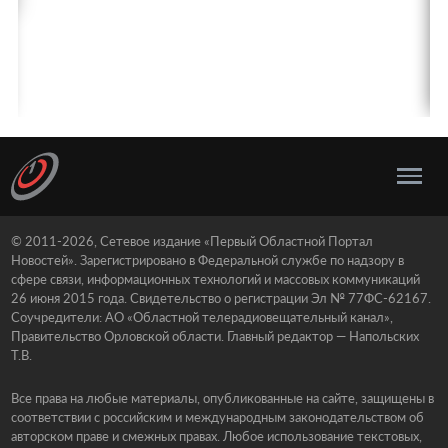
© 2011-2026, Сетевое издание «Первый Областной Портал
Новостей». Зарегистрировано в Федеральной службе по надзору в
сфере связи, информационных технологий и массовых коммуникаций
26 июня 2015 года. Свидетельство о регистрации Эл № 77ФС-62167.
Соучредители: АО «Областной телерадиовещательный канал»,
Правительство Орловской области. Главный редактор — Напольских
Т.В.
Все права на любые материалы, опубликованные на сайте, защищены в
соответствии с российским и международным законодательством об
авторском праве и смежных правах. Любое использование текстовых,