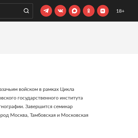
18+
зачьим войском в рамках Цикла
овского государственного института
тнографии. Завершится семинар
ород Москва, Тамбовская и Московская