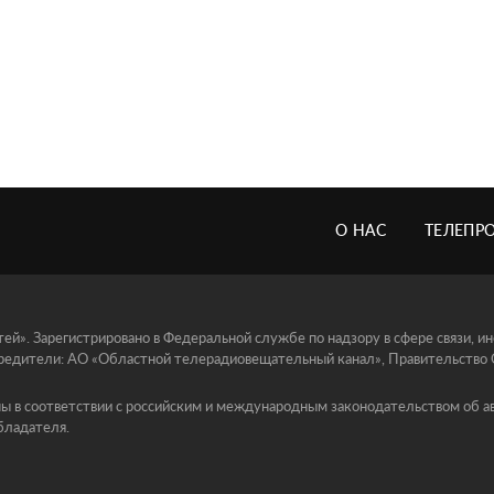
О НАС
ТЕЛЕПР
й». Зарегистрировано в Федеральной службе по надзору в сфере связи, 
едители: АО «Областной телерадиовещательный канал», Правительство Ор
ы в соответствии с российским и международным законодательством об ав
бладателя.