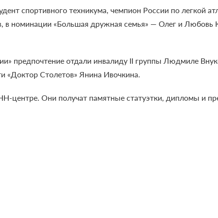
дент спортивного техникума, чемпион России по легкой ат
в, в номинации «Большая дружная семья» — Олег и Любовь
ции» предпочтение отдали инвалиду II группы Людмиле Внук
ти «Доктор Столетов» Янина Ивочкина.
НН-центре. Они получат памятные статуэтки, дипломы и пре