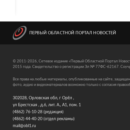
ПЕРВЫЙ ОБЛАСТНОЙ ПОРТАЛ НОВОСТЕЙ
© 2011-2026, Сетевое издание «Первый Областной Портал Новосте
2015 года. Свидетельство о регистрации Эл № 77ФС-62167. Соучр
Все права на любые материалы, опубликованные на сайте, защищен
фото, аудио и видеоматериалов возможно только с согласия правоо
302028, Орловская обл, г Орёл ,
ул Брестская , д.6, лит. А., А1, пом. 1
(4862) 76-10-28
(редакция)
(4862) 44-40-20
(отдел рекламы)
mail@obl1.ru