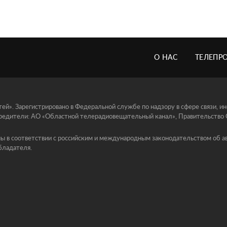
О НАС
ТЕЛЕПР
й». Зарегистрировано в Федеральной службе по надзору в сфере связи, 
едители: АО «Областной телерадиовещательный канал», Правительство Ор
ы в соответствии с российским и международным законодательством об ав
бладателя.