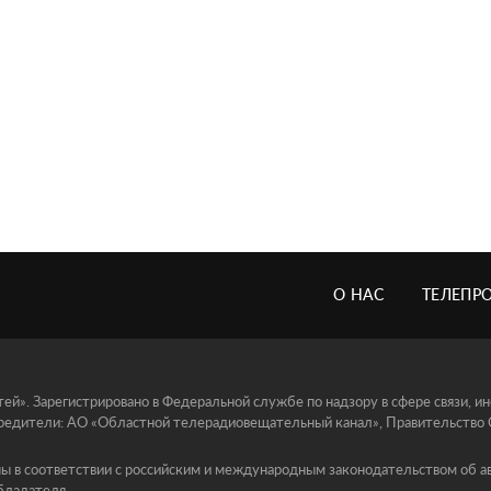
О НАС
ТЕЛЕПР
й». Зарегистрировано в Федеральной службе по надзору в сфере связи, 
едители: АО «Областной телерадиовещательный канал», Правительство Ор
ы в соответствии с российским и международным законодательством об ав
бладателя.