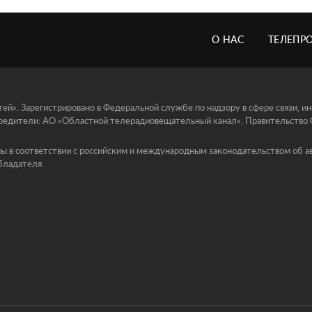
О НАС
ТЕЛЕПР
й». Зарегистрировано в Федеральной службе по надзору в сфере связи, 
едители: АО «Областной телерадиовещательный канал», Правительство Ор
ы в соответствии с российским и международным законодательством об ав
бладателя.