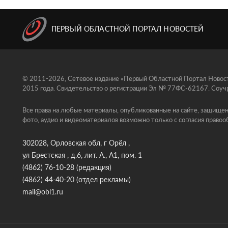
ПЕРВЫЙ ОБЛАСТНОЙ ПОРТАЛ НОВОСТЕЙ
© 2011-2026, Сетевое издание «Первый Областной Портал Новосте
2015 года. Свидетельство о регистрации Эл № 77ФС-62167. Соучр
Все права на любые материалы, опубликованные на сайте, защищен
фото, аудио и видеоматериалов возможно только с согласия правоо
302028, Орловская обл, г Орёл ,
ул Брестская , д.6, лит. А., А1, пом. 1
(4862) 76-10-28
(редакция)
(4862) 44-40-20
(отдел рекламы)
mail@obl1.ru