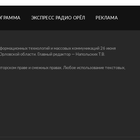
ОГРАММА
ЭКСПРЕСС РАДИО ОРЁЛ
РЕКЛАМА
информационных технологий и массовых коммуникаций 26 июня
ловской области. Главный редактор — Напольских Т.В.
торском праве и смежных правах. Любое использование текстовых,