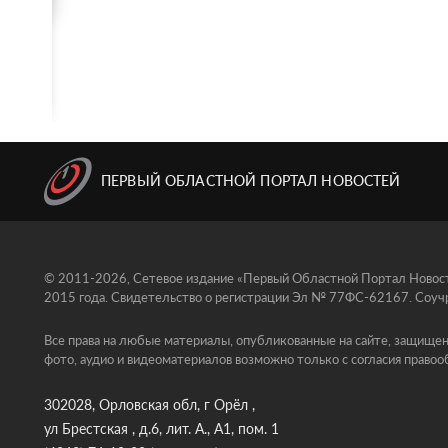
ПЕРВЫЙ ОБЛАСТНОЙ ПОРТАЛ НОВОСТЕЙ
© 2011-2026, Сетевое издание «Первый Областной Портал Новосте
2015 года. Свидетельство о регистрации Эл № 77ФС-62167. Соучр
Все права на любые материалы, опубликованные на сайте, защищен
фото, аудио и видеоматериалов возможно только с согласия правоо
302028, Орловская обл, г Орёл ,
ул Брестская , д.6, лит. А., А1, пом. 1