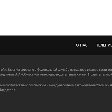
О НАС
ТЕЛЕПР
й». Зарегистрировано в Федеральной службе по надзору в сфере связи, 
едители: АО «Областной телерадиовещательный канал», Правительство Ор
ы в соответствии с российским и международным законодательством об ав
бладателя.