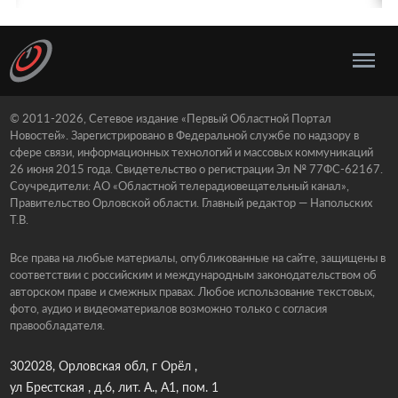
© 2011-2026, Сетевое издание «Первый Областной Портал
Новостей». Зарегистрировано в Федеральной службе по надзору в
сфере связи, информационных технологий и массовых коммуникаций
26 июня 2015 года. Свидетельство о регистрации Эл № 77ФС-62167.
Соучредители: АО «Областной телерадиовещательный канал»,
Правительство Орловской области. Главный редактор — Напольских
Т.В.
Все права на любые материалы, опубликованные на сайте, защищены в
соответствии с российским и международным законодательством об
авторском праве и смежных правах. Любое использование текстовых,
фото, аудио и видеоматериалов возможно только с согласия
правообладателя.
302028, Орловская обл, г Орёл ,
ул Брестская , д.6, лит. А., А1, пом. 1