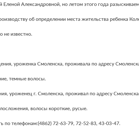
й Еленой Александровной, но летом этого года разыскиваем
оизводству об определении места жительства ребенка Коло
 не известно.
ния, уроженка Смоленска, проживала по адресу Смоленская 
ние, темные волосы.
, уроженец г. Смоленска, проживал по адресу Смоленская о
телосложения, волосы короткие, русые.
 по телефонам:(4862)
72-63-79,
72-52-83,
43-03-47.