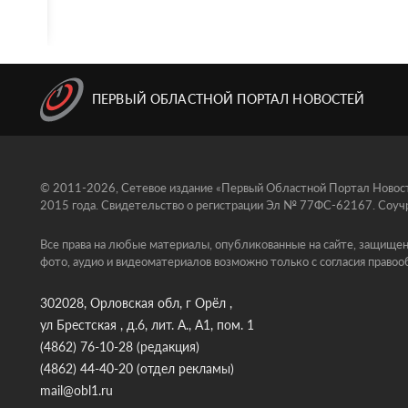
ПЕРВЫЙ ОБЛАСТНОЙ ПОРТАЛ НОВОСТЕЙ
© 2011-2026, Сетевое издание «Первый Областной Портал Новосте
2015 года. Свидетельство о регистрации Эл № 77ФС-62167. Соучр
Все права на любые материалы, опубликованные на сайте, защищен
фото, аудио и видеоматериалов возможно только с согласия правоо
302028, Орловская обл, г Орёл ,
ул Брестская , д.6, лит. А., А1, пом. 1
(4862) 76-10-28
(редакция)
(4862) 44-40-20
(отдел рекламы)
mail@obl1.ru