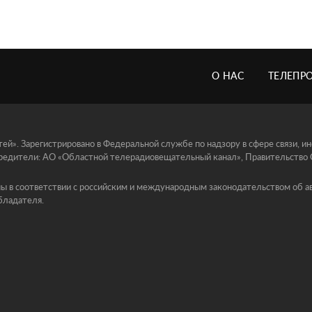
О НАС
ТЕЛЕПР
й». Зарегистрировано в Федеральной службе по надзору в сфере связи, 
едители: АО «Областной телерадиовещательный канал», Правительство Ор
ы в соответствии с российским и международным законодательством об ав
бладателя.