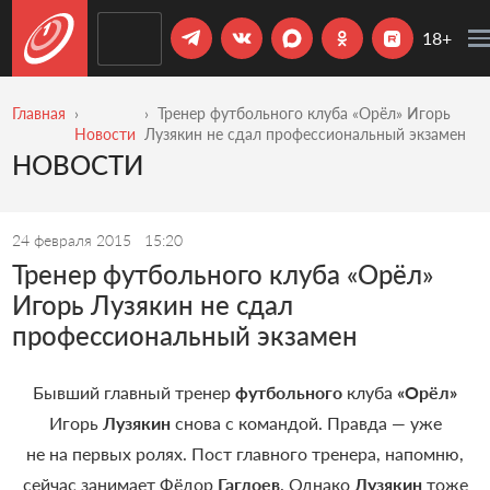
18+
Главная
Тренер футбольного клуба «Орёл» Игорь
Новости
Лузякин не сдал профессиональный экзамен
НОВОСТИ
24 февраля 2015
15:20
Тренер футбольного клуба «Орёл»
Игорь Лузякин не сдал
профессиональный экзамен
Бывший главный тренер
футбольного
клуба
«Орёл»
Игорь
Лузякин
снова с командой. Правда — уже
не на первых ролях. Пост главного тренера, напомню,
сейчас занимает Фёдор
Гаглоев
. Однако
Лузякин
тоже