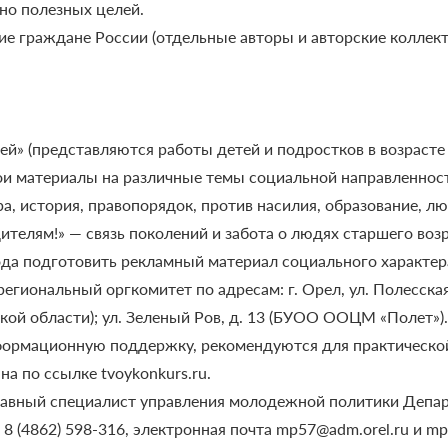
но полезных целей.
ие граждане России (отдельные авторы и авторские коллекти
» (представляются работы детей и подростков в возрасте о
и материалы на различные темы социальной направленност
ра, история, правопорядок, против насилия, образование, лю
дителям!» — связь поколений и забота о людях старшего возр
года подготовить рекламный материал социального характер
гиональный оргкомитет по адресам: г. Орел, ул. Полесская,
ой области); ул. Зеленый Ров, д. 13 (БУОО ООЦМ «Полет»)
формационную поддержку, рекомендуются для практической
а по ссылке tvoykonkurs.ru.
главный специалист управления молодежной политики Депа
8 (4862) 598-316, электронная почта mp57@adm.orel.ru и m