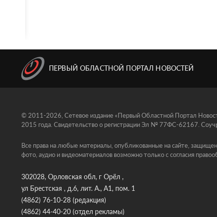
ПЕРВЫЙ ОБЛАСТНОЙ ПОРТАЛ НОВОСТЕЙ
© 2011-2026, Сетевое издание «Первый Областной Портал Новосте
2015 года. Свидетельство о регистрации Эл № 77ФС-62167. Соучр
Все права на любые материалы, опубликованные на сайте, защищен
фото, аудио и видеоматериалов возможно только с согласия правоо
302028, Орловская обл, г Орёл ,
ул Брестская , д.6, лит. А., А1, пом. 1
(4862) 76-10-28
(редакция)
(4862) 44-40-20
(отдел рекламы)