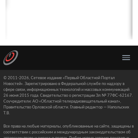
© 2011-2026, Сетевое издание «Первый Областной Портал
Новостей». Зарегистрировано в Федеральной службе по надзору в
сфере связи, информационных технологий и массовых коммуникаций
26 июня 2015 года. Свидетельство о регистрации Эл № 77ФС-62167.
Соучредители: АО «Областной телерадиовещательный канал»,
Правительство Орловской области. Главный редактор — Напольских
Т.В.
Все права на любые материалы, опубликованные на сайте, защищены в
соответствии с российским и международным законодательством об
авторском праве и смежных правах. Любое использование текстовых,