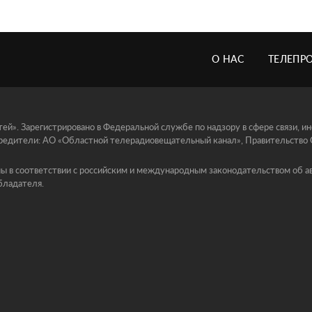
О НАС
ТЕЛЕПР
й». Зарегистрировано в Федеральной службе по надзору в сфере связи, 
едители: АО «Областной телерадиовещательный канал», Правительство Ор
ы в соответствии с российским и международным законодательством об ав
бладателя.