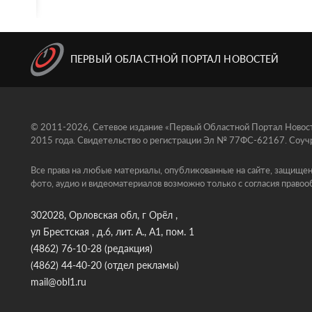
ПЕРВЫЙ ОБЛАСТНОЙ ПОРТАЛ НОВОСТЕЙ
© 2011-2026, Сетевое издание «Первый Областной Портал Новосте
2015 года. Свидетельство о регистрации Эл № 77ФС-62167. Соучр
Все права на любые материалы, опубликованные на сайте, защищен
фото, аудио и видеоматериалов возможно только с согласия правоо
302028, Орловская обл, г Орёл ,
ул Брестская , д.6, лит. А., А1, пом. 1
(4862) 76-10-28
(редакция)
(4862) 44-40-20
(отдел рекламы)
mail@obl1.ru