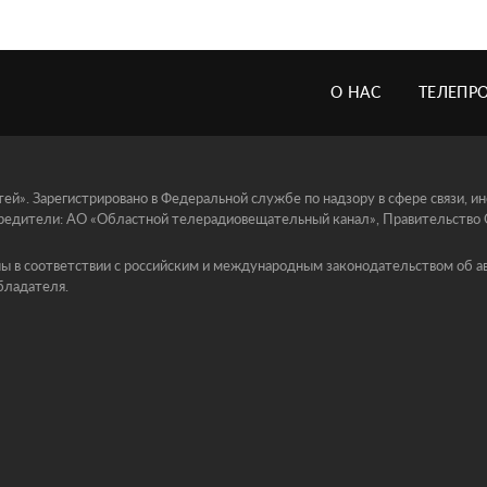
О НАС
ТЕЛЕПР
й». Зарегистрировано в Федеральной службе по надзору в сфере связи, 
едители: АО «Областной телерадиовещательный канал», Правительство Ор
ы в соответствии с российским и международным законодательством об ав
бладателя.