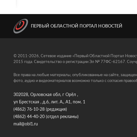
ПЕРВЫЙ ОБЛАСТНОЙ ПОРТАЛ НОВОСТЕЙ
© 2011-2026, Сетевое издание «Первый Областной Портал Новосте
2015 года. Свидетельство о регистрации Эл № 77ФС-62167. Соучр
Все права на любые материалы, опубликованные на сайте, защищен
фото, аудио и видеоматериалов возможно только с согласия правоо
302028, Орловская обл, г Орёл ,
ул Брестская , д.6, лит. А., А1, пом. 1
(4862) 76-10-28
(редакция)
(4862) 44-40-20
(отдел рекламы)
mail@obl1.ru