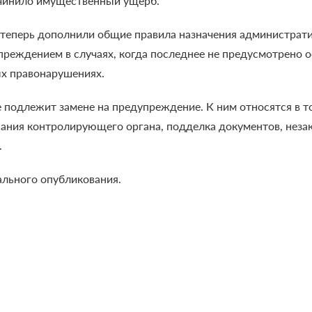
ичинило имущественный ущерб.
еперь дополнили общие правила назначения административ
реждением в случаях, когда последнее не предусмотрено 
х правонарушениях.
 подлежит замене на предупреждение. К ним относятся в т
сания контролирующего органа, подделка документов, неза
.
ального опубликования.