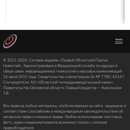
© 2011-2026, Сетевое издание «Первый Областной Портал
Новостей». Зарегистрировано в Федеральной службе по надзору в
сфере связи, информационных технологий и массовых коммуникаций
26 июня 2015 года. Свидетельство о регистрации Эл № 77ФС-62167.
Соучредители: АО «Областной телерадиовещательный канал»,
Правительство Орловской области. Главный редактор — Напольских
Т.В.
Все права на любые материалы, опубликованные на сайте, защищены в
соответствии с российским и международным законодательством об
авторском праве и смежных правах. Любое использование текстовых,
фото, аудио и видеоматериалов возможно только с согласия
правообладателя.