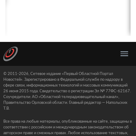
© 2011-2026, Сетевое издание «Первый Областной Портал
Новостей». Зарегистрировано в Федеральной службе по надзору в
сфере связи, информационных технологий и массовых коммуникаций
26 июня 2015 года. Свидетельство о регистрации Эл № 77ФС-62167.
Соучредители: АО «Областной телерадиовещательный канал»,
Правительство Орловской области. Главный редактор — Напольских
Т.В.
Все права на любые материалы, опубликованные на сайте, защищены в
соответствии с российским и международным законодательством об
авторском праве и смежных правах. Любое использование текстовых,