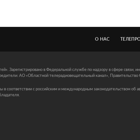
О НАС
ТЕЛЕПР
й». Зарегистрировано в Федеральной службе по надзору в сфере связи, 
едители: АО «Областной телерадиовещательный канал», Правительство Ор
ы в соответствии с российским и международным законодательством об ав
бладателя.