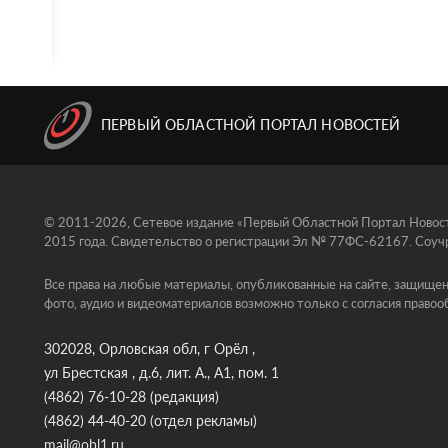
ПЕРВЫЙ ОБЛАСТНОЙ ПОРТАЛ НОВОСТЕЙ
© 2011-2026, Сетевое издание «Первый Областной Портал Новосте
2015 года. Свидетельство о регистрации Эл № 77ФС-62167. Соучр
Все права на любые материалы, опубликованные на сайте, защищен
фото, аудио и видеоматериалов возможно только с согласия правоо
302028, Орловская обл, г Орёл ,
ул Брестская , д.6, лит. А., А1, пом. 1
(4862) 76-10-28
(редакция)
(4862) 44-40-20
(отдел рекламы)
mail@obl1.ru