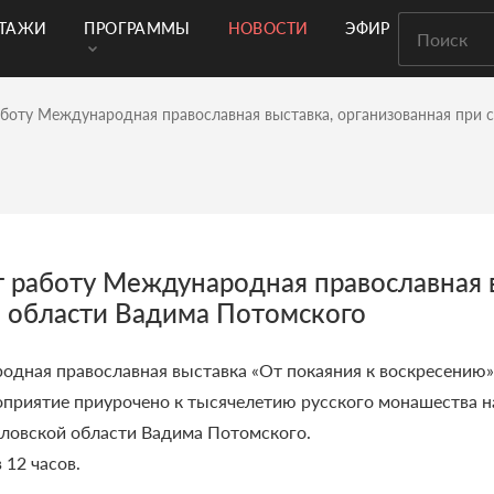
РТАЖИ
ПРОГРАММЫ
НОВОСТИ
ЭФИР
аботу Международная православная выставка, организованная при 
т работу Международная православная в
й области Вадима Потомского
одная православная выставка «От покаяния к воскресению»
роприятие приурочено к тысячелетию русского монашества н
рловской области Вадима Потомского.
12 часов.