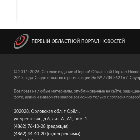
ПЕРВЫЙ ОБЛАСТНОЙ ПОРТАЛ НОВОСТЕЙ
© 2011-2026, Сетевое издание «Первый Областной Портал Новосте
2015 года. Свидетельство о регистрации Эл № 77ФС-62167. Соучр
Все права на любые материалы, опубликованные на сайте, защищен
фото, аудио и видеоматериалов возможно только с согласия правоо
302028, Орловская обл, г Орёл ,
ул Брестская , д.6, лит. А., А1, пом. 1
(4862) 76-10-28
(редакция)
(4862) 44-40-20
(отдел рекламы)