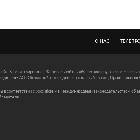
О НАС
ТЕЛЕПР
й». Зарегистрировано в Федеральной службе по надзору в сфере связи, 
едители: АО «Областной телерадиовещательный канал», Правительство Ор
ы в соответствии с российским и международным законодательством об ав
бладателя.