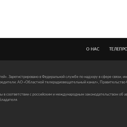
О НАС
ТЕЛЕПР
й». Зарегистрировано в Федеральной службе по надзору в сфере связи, 
едители: АО «Областной телерадиовещательный канал», Правительство Ор
ы в соответствии с российским и международным законодательством об ав
бладателя.