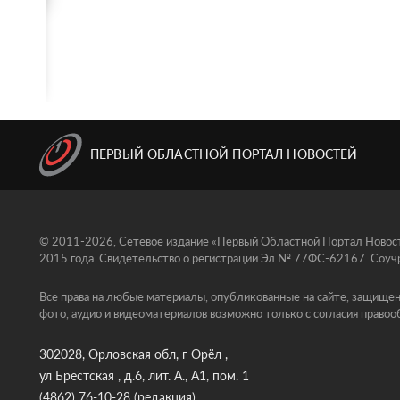
ПЕРВЫЙ ОБЛАСТНОЙ ПОРТАЛ НОВОСТЕЙ
© 2011-2026, Сетевое издание «Первый Областной Портал Новосте
2015 года. Свидетельство о регистрации Эл № 77ФС-62167. Соучр
Все права на любые материалы, опубликованные на сайте, защищен
фото, аудио и видеоматериалов возможно только с согласия правоо
302028, Орловская обл, г Орёл ,
ул Брестская , д.6, лит. А., А1, пом. 1
(4862) 76-10-28
(редакция)