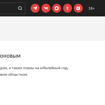
18+
роновым
дом, а также планы на юбилейный год.
рвом областном.