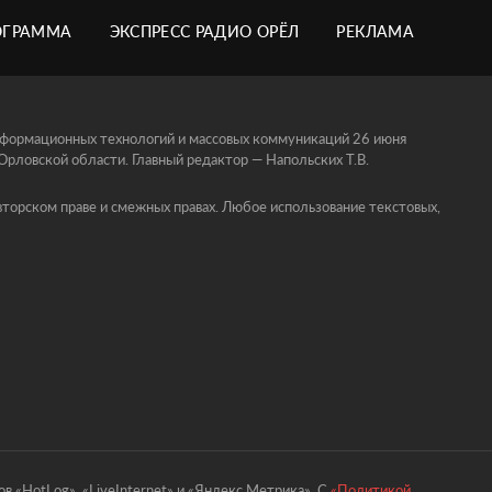
ОГРАММА
ЭКСПРЕСС РАДИО ОРЁЛ
РЕКЛАМА
информационных технологий и массовых коммуникаций 26 июня
ловской области. Главный редактор — Напольских Т.В.
торском праве и смежных правах. Любое использование текстовых,
в «HotLog», «LiveInternet» и «Яндекс.Метрика». С
«Политикой