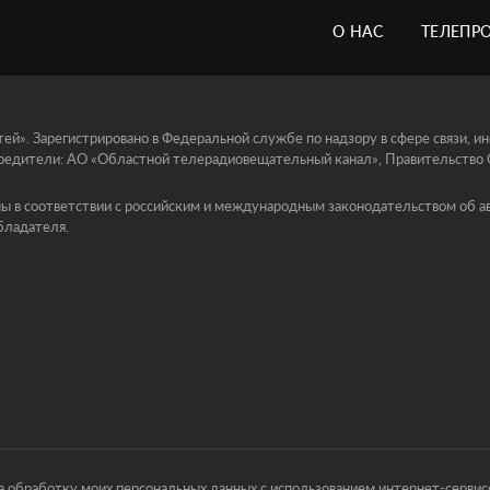
О НАС
ТЕЛЕПР
й». Зарегистрировано в Федеральной службе по надзору в сфере связи, 
едители: АО «Областной телерадиовещательный канал», Правительство Ор
ы в соответствии с российским и международным законодательством об ав
бладателя.
 обработку моих персональных данных с использованием интернет-сервисо