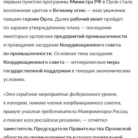
первым пунктом программы
Министра РФ
в Орле стало
возложение цветов к
Вечному огню
— знак уважения
павшим
героям Орла
. Далее
рабочий визит
пройдет
по заранее утвержденному плану — посещение
некоторых орловских
предприятий промышленности
и проведение заседания
Координационного совета
по промышленности
. Основная тема заседания
Координационного совета
— антикризисные
меры
государственной поддержки
в текущих экономических
условиях.
«
Это серьёзное мероприятие федерального уровня,
в котором, помимо членов координационного совета,
примут участие представители Минпромторга России,
а также всех российских регионов»,
— отметил
заместитель Председателя Правительства Орловской
области по промышленности и градостроительной