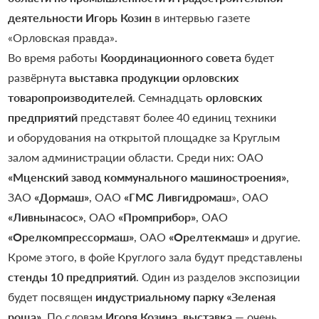
деятельности Игорь Козин
в интервью газете
«Орловская правда».
Во время работы
Координационного совета
будет
развёрнута
выставка продукции орловских
товаропроизводителей
. Семнадцать
орловских
предприятий
представят более 40 единиц техники
и оборудования на открытой площадке за Круглым
залом администрации области. Среди них: ОАО
«Мценский завод коммунального машиностроения»
,
ЗАО
«Дормаш»
, ОАО
«ГМС Ливгидромаш
», ОАО
«Ливнынасос»
, ОАО
«Промприбор»
, ОАО
«Орелкомпрессормаш»
, ОАО
«Орелтекмаш»
и другие.
Кроме этого, в фойе Круглого зала будут представлены
стенды 10 предприятий
. Один из разделов экспозиции
будет посвящен
индустриальному парку «Зеленая
роща»
. По словам
Игоря Козина
,
выставка
— очень