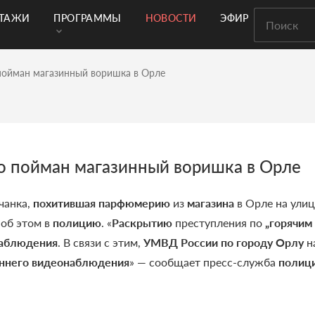
РТАЖИ
ПРОГРАММЫ
НОВОСТИ
ЭФИР
ойман магазинный воришка в Орле
 пойман магазинный воришка в Орле
чанка,
похитившая парфюмерию
из
магазина
в Орле на улиц
об этом в
полицию
. «
Раскрытию
преступления по
„горячим
аблюдения
. В связи с этим,
УМВД России по городу Орлу
н
еннего видеонаблюдения
» — сообщает пресс-служба
полиц