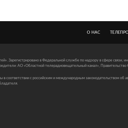
О НАС
ТЕЛЕПР
й». Зарегистрировано в Федеральной службе по надзору в сфере связи, 
едители: АО «Областной телерадиовещательный канал», Правительство Ор
ы в соответствии с российским и международным законодательством об ав
бладателя.