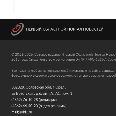
ПЕРВЫЙ ОБЛАСТНОЙ ПОРТАЛ НОВОСТЕЙ
© 2011-2026, Сетевое издание «Первый Областной Портал Новосте
2015 года. Свидетельство о регистрации Эл № 77ФС-62167. Соучр
Все права на любые материалы, опубликованные на сайте, защищен
фото, аудио и видеоматериалов возможно только с согласия правоо
302028, Орловская обл, г Орёл ,
ул Брестская , д.6, лит. А., А1, пом. 1
(4862) 76-10-28
(редакция)
(4862) 44-40-20
(отдел рекламы)
mail@obl1.ru