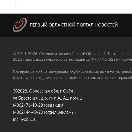
ПЕРВЫЙ ОБЛАСТНОЙ ПОРТАЛ НОВОСТЕЙ
© 2011-2026, Сетевое издание «Первый Областной Портал Новосте
2015 года. Свидетельство о регистрации Эл № 77ФС-62167. Соучр
Все права на любые материалы, опубликованные на сайте, защищен
фото, аудио и видеоматериалов возможно только с согласия правоо
302028, Орловская обл, г Орёл ,
ул Брестская , д.6, лит. А., А1, пом. 1
(4862) 76-10-28
(редакция)
(4862) 44-40-20
(отдел рекламы)
mail@obl1.ru