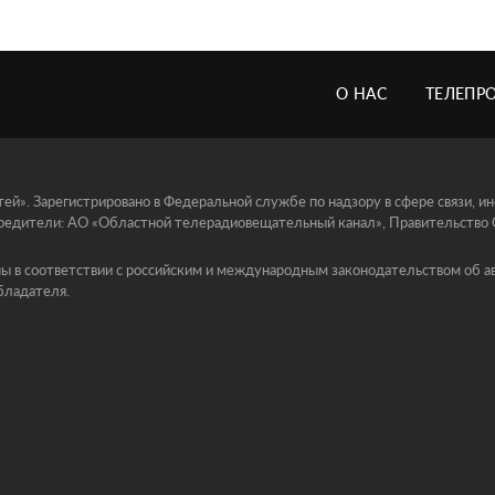
О НАС
ТЕЛЕПР
й». Зарегистрировано в Федеральной службе по надзору в сфере связи, 
едители: АО «Областной телерадиовещательный канал», Правительство Ор
ы в соответствии с российским и международным законодательством об ав
бладателя.