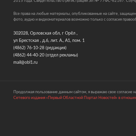
2015 года. Свидетельство о регистрации Эл № 77ФС-62167. Соучр
Все права на любые материалы, опубликованные на сайте, защищен
фото, аудио и видеоматериалов возможно только с согласия правоо
302028, Орловская обл, г Орёл ,
ул Брестская , д.6, лит. А., А1, пом. 1
(4862) 76-10-28
(редакция)
(4862) 44-40-20
(отдел рекламы)
mail@obl1.ru
Продолжая пользование данным сайтом, я выражаю свое согласие на
Сетевого издания «Первый Областной Портал Новостей» в отношен