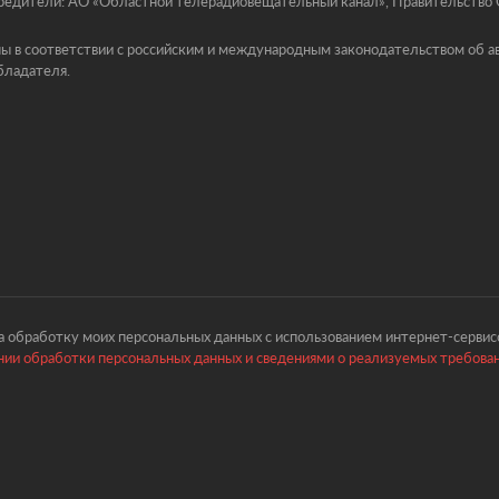
едители: АО «Областной телерадиовещательный канал», Правительство Ор
ы в соответствии с российским и международным законодательством об ав
бладателя.
 обработку моих персональных данных с использованием интернет-сервисо
ии обработки персональных данных и сведениями о реализуемых требова