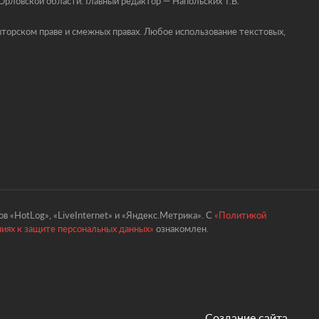
ловской области. Главный редактор — Напольских Т.В.
торском праве и смежных правах. Любое использование текстовых,
в «HotLog», «LiveInternet» и «Яндекс.Метрика». С
«Политикой
ниях к защите персональных данных»
ознакомлен.
Создание сайта