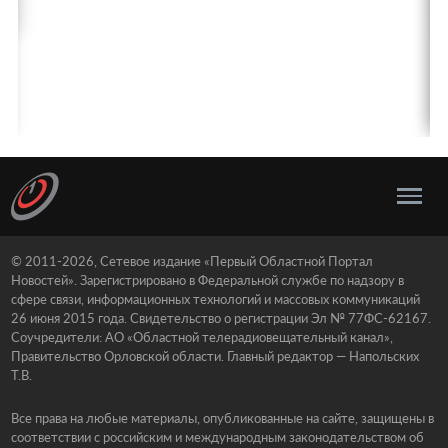
© 2011-2026, Сетевое издание «Первый Областной Портал
Новостей». Зарегистрировано в Федеральной службе по надзору в
сфере связи, информационных технологий и массовых коммуникаций
26 июня 2015 года. Свидетельство о регистрации Эл № 77ФС-62167.
Соучредители: АО «Областной телерадиовещательный канал»,
Правительство Орловской области. Главный редактор — Напольских
Т.В.
Все права на любые материалы, опубликованные на сайте, защищены в
соответствии с российским и международным законодательством об