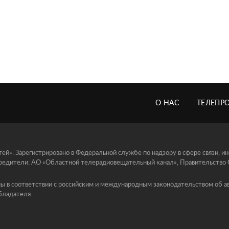
О НАС
ТЕЛЕПР
й». Зарегистрировано в Федеральной службе по надзору в сфере связи, 
едители: АО «Областной телерадиовещательный канал», Правительство Ор
ы в соответствии с российским и международным законодательством об ав
бладателя.