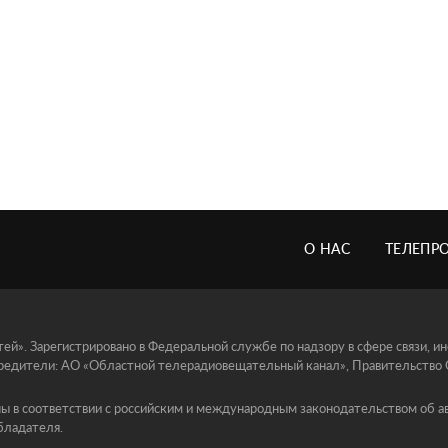
О НАС
ТЕЛЕПР
й». Зарегистрировано в Федеральной службе по надзору в сфере связи, 
едители: АО «Областной телерадиовещательный канал», Правительство Ор
ы в соответствии с российским и международным законодательством об ав
бладателя.