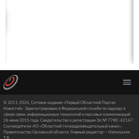
© 2011-2026, Сетевое издание «Первый Областной Портал
Новостей». Зарегистрировано в Федеральной службе по надзору в
сфере связи, информационных технологий и массовых коммуникаций
26 июня 2015 года. Свидетельство о регистрации Эл № 77ФС-62167.
Соучредители: АО «Областной телерадиовещательный канал»,
Правительство Орловской области. Главный редактор — Напольских
Т.В.