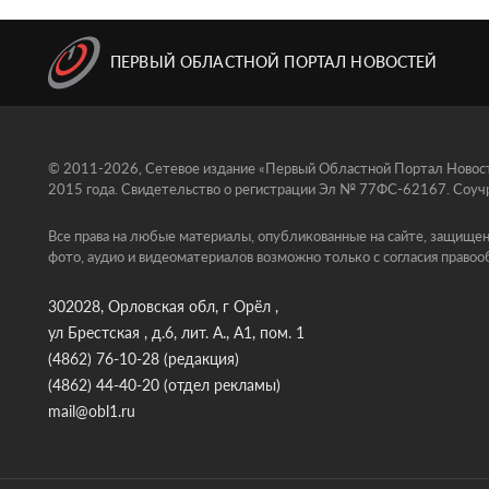
ПЕРВЫЙ ОБЛАСТНОЙ ПОРТАЛ НОВОСТЕЙ
© 2011-2026, Сетевое издание «Первый Областной Портал Новосте
2015 года. Свидетельство о регистрации Эл № 77ФС-62167. Соучр
Все права на любые материалы, опубликованные на сайте, защищен
фото, аудио и видеоматериалов возможно только с согласия правоо
302028, Орловская обл, г Орёл ,
ул Брестская , д.6, лит. А., А1, пом. 1
(4862) 76-10-28
(редакция)
(4862) 44-40-20
(отдел рекламы)
mail@obl1.ru