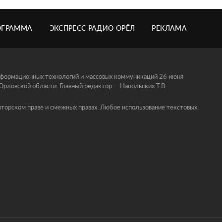
ОГРАММА
ЭКСПРЕСС РАДИО ОРЁЛ
РЕКЛАМА
информационных технологий и массовых коммуникаций 26 июня
ловской области. Главный редактор — Напольских Т.В.
торском праве и смежных правах. Любое использование текстовых,