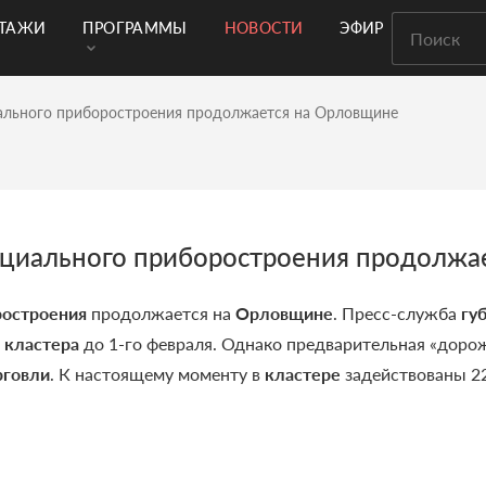
РТАЖИ
ПРОГРАММЫ
НОВОСТИ
ЭФИР
иального приборостроения продолжается на Орловщине
пециального приборостроения продолжа
ростроения
продолжается на
Орловщине
. Пресс-служба
гу
я
кластера
до 1-го февраля. Однако предварительная «дорож
рговли
. К настоящему моменту в
кластере
задействованы 22