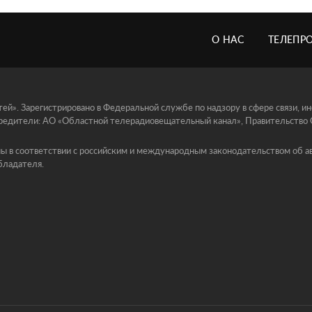
О НАС
ТЕЛЕПР
й». Зарегистрировано в Федеральной службе по надзору в сфере связи, 
едители: АО «Областной телерадиовещательный канал», Правительство Ор
ы в соответствии с российским и международным законодательством об ав
бладателя.