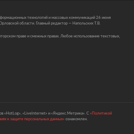
информационных технологий и массовых коммуникаций 26 июня
ловской области. Главный редактор — Напольских Т.В.
торском праве и смежных правах. Любое использование текстовых,
в «HotLog», «LiveInternet» и «Яндекс.Метрика». С
«Политикой
ниях к защите персональных данных»
ознакомлен.