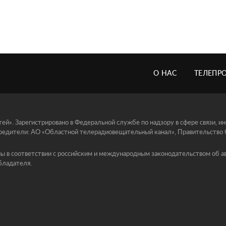
О НАС
ТЕЛЕПР
й». Зарегистрировано в Федеральной службе по надзору в сфере связи, 
едители: АО «Областной телерадиовещательный канал», Правительство Ор
ы в соответствии с российским и международным законодательством об ав
бладателя.