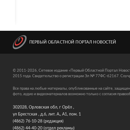
ПЕРВЫЙ ОБЛАСТНОЙ ПОРТАЛ НОВОСТЕЙ
© 2011-2026, Сетевое издание «Первый Областной Портал Новосте
2015 года. Свидетельство о регистрации Эл № 77ФС-62167. Соучр
Все права на любые материалы, опубликованные на сайте, защищен
фото, аудио и видеоматериалов возможно только с согласия правоо
302028, Орловская обл, г Орёл ,
ул Брестская , д.6, лит. А., А1, пом. 1
(4862) 76-10-28
(редакция)
(4862) 44-40-20
(отдел рекламы)