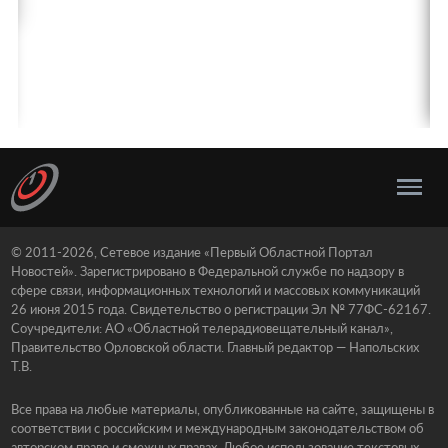
© 2011-2026, Сетевое издание «Первый Областной Портал
Новостей». Зарегистрировано в Федеральной службе по надзору в
сфере связи, информационных технологий и массовых коммуникаций
26 июня 2015 года. Свидетельство о регистрации Эл № 77ФС-62167.
Соучредители: АО «Областной телерадиовещательный канал»,
Правительство Орловской области. Главный редактор — Напольских
Т.В.
Все права на любые материалы, опубликованные на сайте, защищены в
соответствии с российским и международным законодательством об
авторском праве и смежных правах. Любое использование текстовых,