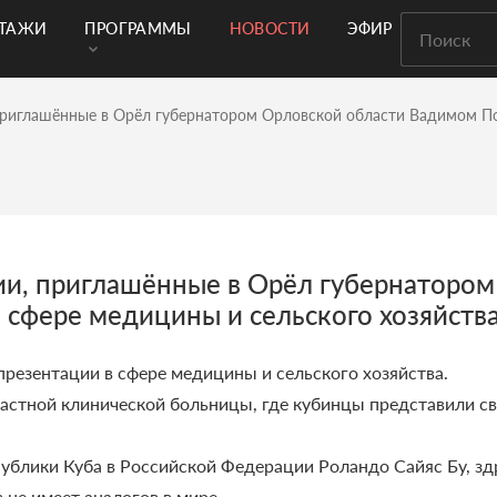
РТАЖИ
ПРОГРАММЫ
НОВОСТИ
ЭФИР
приглашённые в Орёл губернатором Орловской области Вадимом По
ии, приглашённые в Орёл губернаторо
 сфере медицины и сельского хозяйств
презентации в сфере медицины и сельского хозяйства.
астной клинической больницы, где кубинцы представили с
ублики Куба в Российской Федерации Роландо Сайяс Бу, зд
 не имеет аналогов в мире.