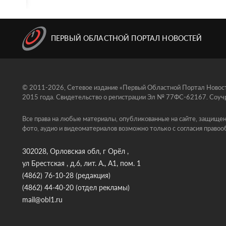
ПЕРВЫЙ ОБЛАСТНОЙ ПОРТАЛ НОВОСТЕЙ
© 2011-2026, Сетевое издание «Первый Областной Портал Новосте
2015 года. Свидетельство о регистрации Эл № 77ФС-62167. Соучр
Все права на любые материалы, опубликованные на сайте, защищен
фото, аудио и видеоматериалов возможно только с согласия правоо
302028, Орловская обл, г Орёл ,
ул Брестская , д.6, лит. А., А1, пом. 1
(4862) 76-10-28
(редакция)
(4862) 44-40-20
(отдел рекламы)
mail@obl1.ru