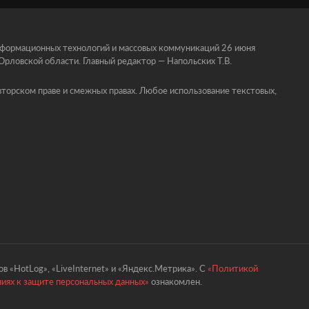
информационных технологий и массовых коммуникаций 26 июня
ловской области. Главный редактор — Напольских Т.В.
торском праве и смежных правах. Любое использование текстовых,
в «HotLog», «LiveInternet» и «Яндекс.Метрика». С
«Политикой
ниях к защите персональных данных»
ознакомлен.