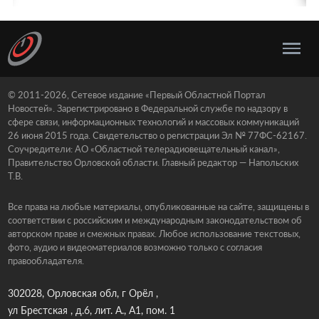
© 2011-2026, Сетевое издание «Первый Областной Портал
Новостей». Зарегистрировано в Федеральной службе по надзору в
сфере связи, информационных технологий и массовых коммуникаций
26 июня 2015 года. Свидетельство о регистрации Эл № 77ФС-62167.
Соучредители: АО «Областной телерадиовещательный канал»,
Правительство Орловской области. Главный редактор — Напольских
Т.В.
Все права на любые материалы, опубликованные на сайте, защищены в
соответствии с российским и международным законодательством об
авторском праве и смежных правах. Любое использование текстовых,
фото, аудио и видеоматериалов возможно только с согласия
правообладателя.
302028, Орловская обл, г Орёл ,
ул Брестская , д.6, лит. А., А1, пом. 1