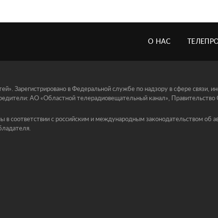
О НАС
ТЕЛЕПР
й». Зарегистрировано в Федеральной службе по надзору в сфере связи, 
едители: АО «Областной телерадиовещательный канал», Правительство Ор
ы в соответствии с российским и международным законодательством об ав
бладателя.