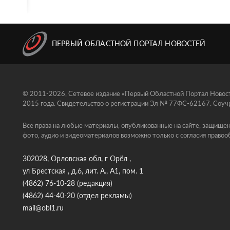
ПЕРВЫЙ ОБЛАСТНОЙ ПОРТАЛ НОВОСТЕЙ
© 2011-2026, Сетевое издание «Первый Областной Портал Новосте
2015 года. Свидетельство о регистрации Эл № 77ФС-62167. Соучр
Все права на любые материалы, опубликованные на сайте, защищен
фото, аудио и видеоматериалов возможно только с согласия правоо
302028, Орловская обл, г Орёл ,
ул Брестская , д.6, лит. А., А1, пом. 1
(4862) 76-10-28
(редакция)
(4862) 44-40-20
(отдел рекламы)
mail@obl1.ru