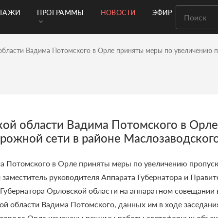
РТАЖИ
ПРОГРАММЫ
НОВОСТИ
ЭФИР
области Вадима Потомского в Орле приняты меры по увеличению п
кой области Вадима Потомского в Орл
рожной сети в районе Маслозаводског
а Потомского в Орле приняты меры по увеличению пропус
л заместитель руководителя Аппарата Губернатора и Прави
 Губернатора Орловской области на аппаратном совещании 
ой области Вадима Потомского, данных им в ходе заседани
города Орла изменены режимы работы светофорных объекто