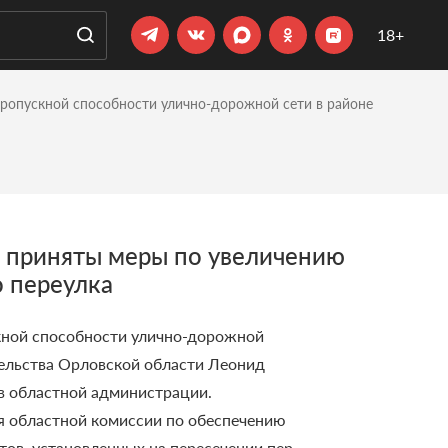
18+
ропускной способности улично-дорожной сети в районе
е приняты меры по увеличению
о переулка
кной способности улично-дорожной
тельства Орловской области Леонид
в областной администрации.
я областной комиссии по обеспечению
в, установленных на пересечении пер.