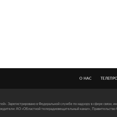
О НАС
ТЕЛЕПР
й». Зарегистрировано в Федеральной службе по надзору в сфере связи, 
едители: АО «Областной телерадиовещательный канал», Правительство Ор