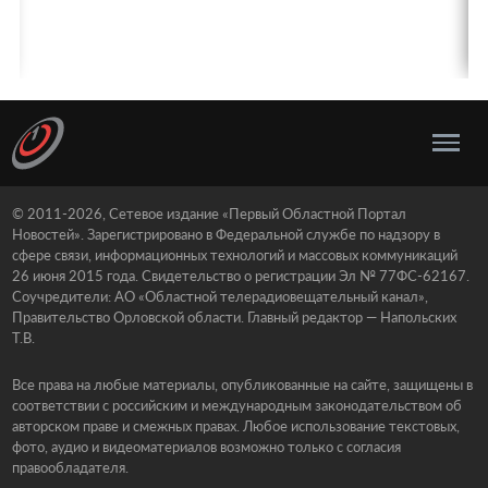
© 2011-2026, Сетевое издание «Первый Областной Портал
Новостей». Зарегистрировано в Федеральной службе по надзору в
сфере связи, информационных технологий и массовых коммуникаций
26 июня 2015 года. Свидетельство о регистрации Эл № 77ФС-62167.
Соучредители: АО «Областной телерадиовещательный канал»,
Правительство Орловской области. Главный редактор — Напольских
Т.В.
Все права на любые материалы, опубликованные на сайте, защищены в
соответствии с российским и международным законодательством об
авторском праве и смежных правах. Любое использование текстовых,
фото, аудио и видеоматериалов возможно только с согласия
правообладателя.