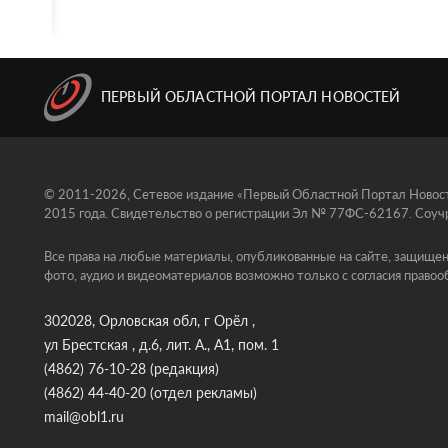
ПЕРВЫЙ ОБЛАСТНОЙ ПОРТАЛ НОВОСТЕЙ
© 2011-2026, Сетевое издание «Первый Областной Портал Новосте
2015 года. Свидетельство о регистрации Эл № 77ФС-62167. Соучр
Все права на любые материалы, опубликованные на сайте, защищен
фото, аудио и видеоматериалов возможно только с согласия правоо
302028, Орловская обл, г Орёл ,
ул Брестская , д.6, лит. А., А1, пом. 1
(4862) 76-10-28
(редакция)
(4862) 44-40-20
(отдел рекламы)
mail@obl1.ru