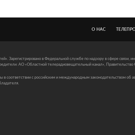
О НАС
ТЕЛЕПР
й». Зарегистрировано в Федеральной службе по надзору в сфере связи, 
едители: АО «Областной телерадиовещательный канал», Правительство Ор
ы в соответствии с российским и международным законодательством об ав
бладателя.