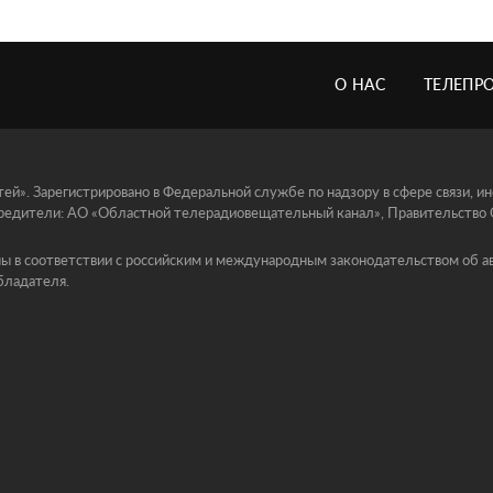
О НАС
ТЕЛЕПР
й». Зарегистрировано в Федеральной службе по надзору в сфере связи, 
едители: АО «Областной телерадиовещательный канал», Правительство Ор
ы в соответствии с российским и международным законодательством об ав
бладателя.