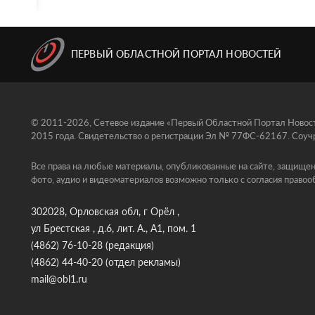
ПЕРВЫЙ ОБЛАСТНОЙ ПОРТАЛ НОВОСТЕЙ
© 2011-2026, Сетевое издание «Первый Областной Портал Новосте
2015 года. Свидетельство о регистрации Эл № 77ФС-62167. Соучр
Все права на любые материалы, опубликованные на сайте, защищен
фото, аудио и видеоматериалов возможно только с согласия правоо
302028, Орловская обл, г Орёл ,
ул Брестская , д.6, лит. А., А1, пом. 1
(4862) 76-10-28
(редакция)
(4862) 44-40-20
(отдел рекламы)
mail@obl1.ru