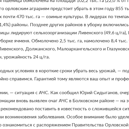
 пшеница обмолочена на площади 102,2 тыс. га (22,0 % от 
его орловским аграриям предстоит убрать в этом году 855 т
ых почти 470 тыс. га — озимые культуры.
В лидерах по темп
1,4%) районы. Позднее других районов в уборку включились
цы лидируют сельхозорганизации Ливенского (49,6 ц/га), П
орке ячменя. Обмолочено 2,5 тыс. га, намолочено 8,4 тыс. 
Ливенского, Должанского, Малоархангельского и Глазуновск
нн, урожайность
24 ц/га.
годных условиях
в короткие сроки убрать весь урожай, — п
тойно справимся. Гарантией тому являются ваш опыт и проф
нии, — ситуация с АЧС. Как сообщил Юрий Сидыганов, оче
мации вновь выявлен очаг АЧС в Болховском районе — на э
о рекомендовано поставить в известность о сложившейся сит
и возникновения заболевания.
Особое внимание было удел
ознакомиться с распоряжением Правительства Орловской о