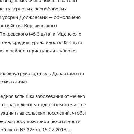
плана), намолочено
408,1 тыс. тонн
ыс. га зерновых, зернобобовых
ам уборки Должанский — обмолочено
 хозяйства Корсаковского
окровского (46,3 ц/га) и Мценского
тонн, средняя урожайность 33,4 ц/га.
ого районов приступили к уборке
одчеркнул руководитель Департамента
ессионализм».
редная вспышка заболевания отмечена
тот раз в личном подсобном хозяйстве
уации глав сельских поселений, чтобы
ено вопросу пожарной безопасности
бласти № 325 от 15.07.2016 г.,