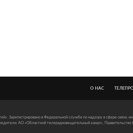
О НАС
ТЕЛЕПР
й». Зарегистрировано в Федеральной службе по надзору в сфере связи, 
едители: АО «Областной телерадиовещательный канал», Правительство Ор