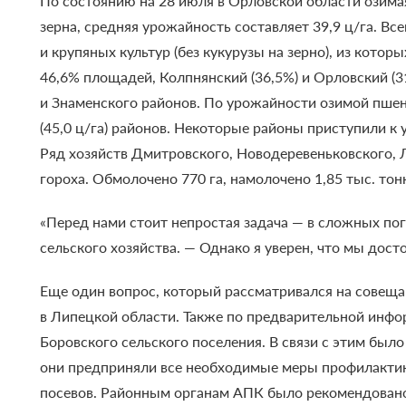
По состоянию на 28 июля в Орловской области озимая
зерна, средняя урожайность составляет 39,9 ц/га. Вс
и крупяных культур (без кукурузы на зерно), из котор
46,6% площадей, Колпнянский (36,5%) и Орловский (3
и Знаменского районов.
По урожайности озимой пшени
(45,0 ц/га) районов.
Некоторые районы приступили к уб
Ряд хозяйств Дмитровского, Новодеревеньковского, 
гороха. Обмолочено 770 га, намолочено 1,85 тыс. то
«Перед нами стоит непростая задача — в сложных по
сельского хозяйства. — Однако я уверен, что мы дос
Еще один вопрос, который рассматривался на совеща
в Липецкой области. Также по предварительной инфор
Боровского сельского поселения.
В связи с этим был
они предприняли все необходимые меры профилактик
посевов. Районным органам АПК было рекомендовано 