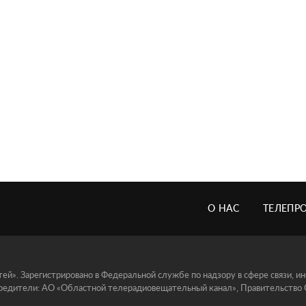
О НАС
ТЕЛЕПР
й». Зарегистрировано в Федеральной службе по надзору в сфере связи, 
едители: АО «Областной телерадиовещательный канал», Правительство Ор