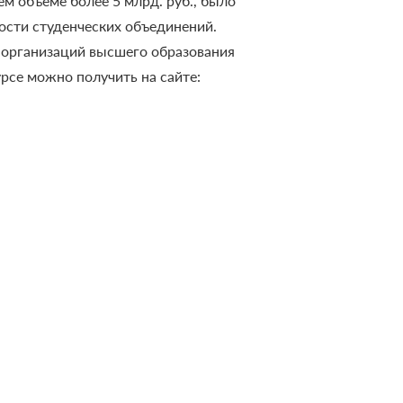
м объеме более 5 млрд. руб., было
ости студенческих объединений.
 организаций высшего образования
се можно получить на сайте: