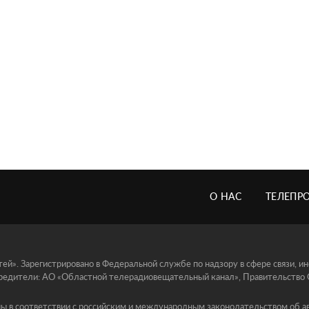
О НАС
ТЕЛЕПР
й». Зарегистрировано в Федеральной службе по надзору в сфере связи, 
едители: АО «Областной телерадиовещательный канал», Правительство Ор
ы в соответствии с российским и международным законодательством об ав