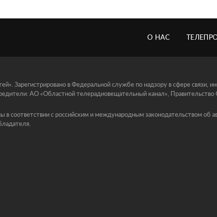
О НАС
ТЕЛЕПР
й». Зарегистрировано в Федеральной службе по надзору в сфере связи, 
едители: АО «Областной телерадиовещательный канал», Правительство Ор
ы в соответствии с российским и международным законодательством об ав
бладателя.