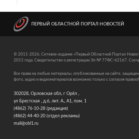
ПЕРВЫЙ ОБЛАСТНОЙ ПОРТАЛ НОВОСТЕЙ
© 2011-2026, Сетевое издание «Первый Областной Портал Новосте
2015 года. Свидетельство о регистрации Эл № 77ФС-62167. Соучр
Все права на любые материалы, опубликованные на сайте, защищен
фото, аудио и видеоматериалов возможно только с согласия правоо
302028, Орловская обл, г Орёл ,
ул Брестская , д.6, лит. А., А1, пом. 1
(4862) 76-10-28
(редакция)
(4862) 44-40-20
(отдел рекламы)
mail@obl1.ru