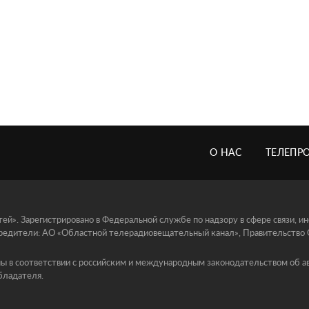
О НАС
ТЕЛЕПР
й». Зарегистрировано в Федеральной службе по надзору в сфере связи, 
едители: АО «Областной телерадиовещательный канал», Правительство Ор
ы в соответствии с российским и международным законодательством об ав
бладателя.