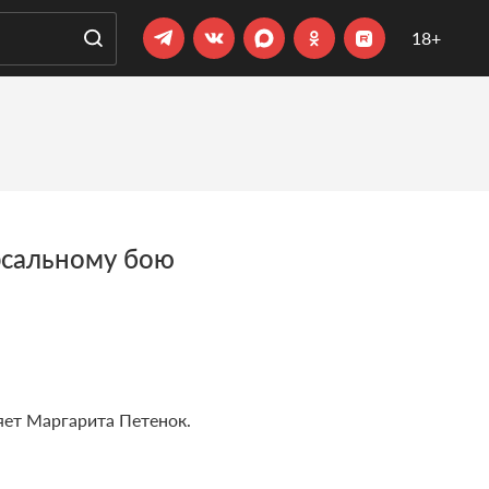
18+
рсальному бою
яет Маргарита Петенок.