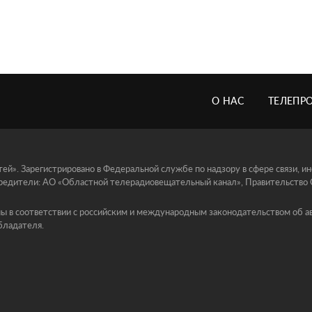
О НАС
ТЕЛЕПР
й». Зарегистрировано в Федеральной службе по надзору в сфере связи, 
едители: АО «Областной телерадиовещательный канал», Правительство Ор
ы в соответствии с российским и международным законодательством об ав
бладателя.