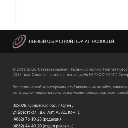
ПЕРВЫЙ ОБЛАСТНОЙ ПОРТАЛ НОВОСТЕЙ
© 2011-2026, Сетевое издание «Первый Областной Портал Новосте
2015 года. Свидетельство о регистрации Эл № 77ФС-62167. Соучр
Все права на любые материалы, опубликованные на сайте, защищен
фото, аудио и видеоматериалов возможно только с согласия правоо
302028, Орловская обл, г Орёл ,
ул Брестская , д.6, лит. А., А1, пом. 1
(4862) 76-10-28
(редакция)
(4862) 44-40-20
(отдел рекламы)